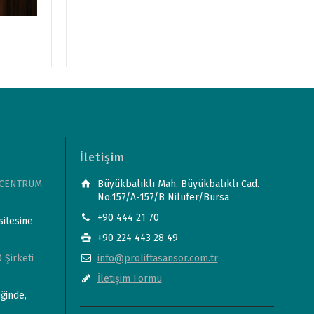
PRL-P01
İletişim
 CENTRUM
Büyükbalıklı Mah. Büyükbalıklı Cad.
No:157/A-157/B Nilüfer/Bursa
+90 444 21 70
sitesine
+90 224 443 28 49
 Şirketi
info@proliftasansor.com.tr
İletişim Formu
ğinde,