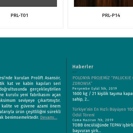
PRL-T01
PRL-P14
Haberler
esi’nde kurulan Prolift Asansör,
POLONYA PROJEMİZ “PALUCKIE
ik kat ve kabin kapıları seri
ZDROWIA”
doğrultusunda gerçekleştirilen
Perşembe Eylül 5th, 2019
1600 kg / 21 kişilik taşıma kapa
ne kurulu yeni fabrikasını açan
sahip, 2...
aksimum seviyeye çıkartmıştır.
, kalite ve güvene azami önem
Türkiye’nin En Hızlı Büyüyen 100
arıyla ürün çeşitliliğini sürekli
Ödül Töreni
arak benimsemektedir.
Devamı…
Cuma Haziran 7th, 2019
TOBB öncülüğünde TEPAV işbirli
başvuran şirk...