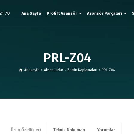
21 70
Ana Sayfa
Prolift Asansör
Asansör Parçaları
S
PRL-Z04
Anasayfa
Aksesuarlar
Zemin Kaplamaları
PRL-Z04
Ürün Özellikleri
Teknik Döküman
Yorumlar