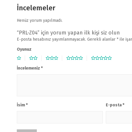
İncelemeler
Henüz yorum yapılmadı.
“PRL-Z04” için yorum yapan ilk kişi siz olun
E-posta hesabınız yayımlanmayacak.
Gerekli alanlar
*
ile işa
Oyunuz
İncelemeniz
*
İsim
*
E-posta
*