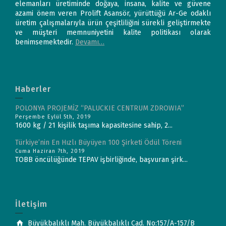
elemanları üretiminde doğaya, insana, kalite ve güvene
azami önem veren Prolift Asansör, yürüttüğü Ar-Ge odaklı
üretim çalışmalarıyla ürün çeşitliliğini sürekli geliştirmekte
ve müşteri memnuniyetini kalite politikası olarak
benimsemektedir.
Devamı…
Haberler
POLONYA PROJEMİZ “PALUCKIE CENTRUM ZDROWIA”
Perşembe Eylül 5th, 2019
1600 kg / 21 kişilik taşıma kapasitesine sahip, 2...
Türkiye’nin En Hızlı Büyüyen 100 Şirketi Ödül Töreni
Cuma Haziran 7th, 2019
TOBB öncülüğünde TEPAV işbirliğinde, başvuran şirk...
İletişim
Büyükbalıklı Mah. Büyükbalıklı Cad. No:157/A-157/B