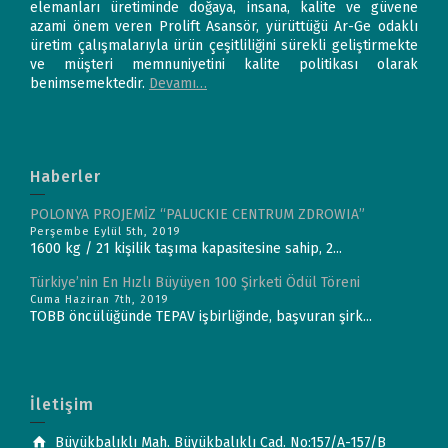
elemanları üretiminde doğaya, insana, kalite ve güvene
azami önem veren Prolift Asansör, yürüttüğü Ar-Ge odaklı
üretim çalışmalarıyla ürün çeşitliliğini sürekli geliştirmekte
ve müşteri memnuniyetini kalite politikası olarak
benimsemektedir.
Devamı…
Haberler
POLONYA PROJEMİZ “PALUCKIE CENTRUM ZDROWIA”
Perşembe Eylül 5th, 2019
1600 kg / 21 kişilik taşıma kapasitesine sahip, 2...
Türkiye’nin En Hızlı Büyüyen 100 Şirketi Ödül Töreni
Cuma Haziran 7th, 2019
TOBB öncülüğünde TEPAV işbirliğinde, başvuran şirk...
İletişim
Büyükbalıklı Mah. Büyükbalıklı Cad. No:157/A-157/B